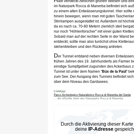
H
alb versteckt zwischen grünen Wiesen und ei
im Naturpark Rocca di Manerba befindet sich a
zu einem alten Entwässerungstunnel. Hier sollte
hinein bewegen, wenn man mit guten Taschenl
Stirnlampen ausgestattet ist. Außerdem ist höchst
da es nach ca. 70-80 Metern ziemlich steil berg
nur noch "Höhlenforscher" mit einer guten Kletter
Sobald man auf der rechten Seite in der Wand bef
entdeckt, sollte man also tunlichst ohne Klettera
stehenbleiben und den Rückweg antreten.
D
er Tunnel entstand neben diversen Entwässer
frühen Jahren des 19. Jahrhunderts als Farmer b
einstige Sumpfgebiet zugunsten des Ackerbaus z
Tunnel ist unter dem Namen "
Büs de la Paül
" bek
zum See. Der Ausgang des Tunnels befindet sich
über dem Niveau des Gardasees.
Linktipp:
Parco Archeologico Naturalistico Rocca di Manerba del Garda
... die offizielle Seite des Naturparks Rocca di Manerba
Durch die Aktivierung dieser Kar
deine
IP-Adresse
gespeiche