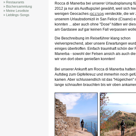
» Restaurants
Rocca di Manerba bei unserer Urlaubsplanung f
» Büchersammlung
2012 ja nur als Ausflugsziel gewählt, weil sich hie
» Meine Leseliste
wenigen Geocaches
versteckte, die wir
(
GC171QA
)
» Lieblings-Songs
unserem Urlaubsdomizil in San Felice (Cisano) e
konnten ... aber auch ohne "Dose" hätten wir dies
am Gardasee auf gar keinen Fall verpassen woll
Die Beschreibung im Reiseführer klang schon
vielversprechend, aber unsere Erwartungen wur
einiges übertroffen. Einfach traumhaft schön der 
Manerba - sowohl der Felsen ansich als auch die 
wir von dort oben genießen konnten!
Bei unserer Ankunft am Rocca di Manerba hatten w
Aufstieg zum Gipfelkreuz und immerhin noch gef
kamen. Aber schlussendlich ist das "Hügelchen" 
lange schnaufen brauchten bis wir oben ankamen