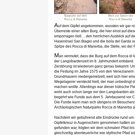
Burgruine auf dem
Blick zur Spitze des
Rocca di Manerba
Rocca di Manerba
A
uf dem Gipfel angekommen, wussten wir gar nic
Überreste einer alten Burg, die hier einst auf d
emporragen ließ ... den herrlichen Ausblick auf 
Haseninsel San Biagio und die Isola del Garda ode
Spitze des Rocca di Manerba, die Stelle, wo der Fe
M
an vermutet, dass die Burg auf dem Rocca di 
der Langobardenzeit im 8. Jahrhundert entstand.
Zerstörung ist wiederum ganz genau bekannt. U
die Festung im Jahre 1575 von den Venezianern b
Grundmauern niedergemetzelt, weil sich hier ei
Wegelagerer versteckt hielt, der man unbedingt 
machen wollte. Allerdings war dieser hübsche Fl
wohl auch schon lange vor den Langobarden als
begehrt wie Funde aus dem 5. Jahrtausend vor C
Die Funde kann man sich übrigens im Besucher
Archäologischen Naturparks Rocca di Manerba 
Nachdem wir gebührend alle Eindrücke rund um
Gipfelkreuz in Augenschein genommen hatten so
gefunden war, folgten wir dem schmalen Pfad bis 
gleichzeitig abenteuerliche wie idyllische Pfad sc