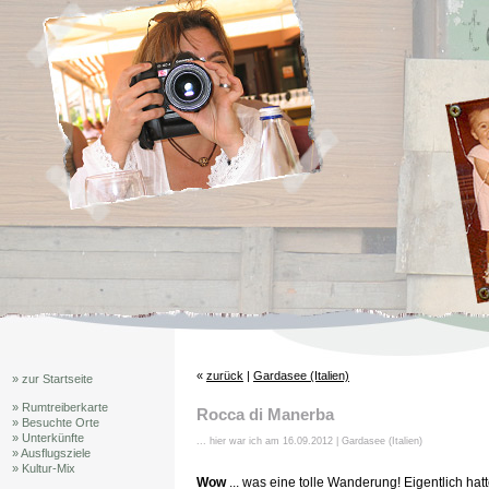
«
zurück
|
Gardasee (Italien)
» zur Startseite
» Rumtreiberkarte
Rocca di Manerba
» Besuchte Orte
» Unterkünfte
... hier war ich am 16.09.2012 | Gardasee (Italien)
» Ausflugsziele
» Kultur-Mix
Wow
... was eine tolle Wanderung! Eigentlich hat