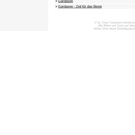
»
Gardasee
»
Gardasee - Zeit für das Beste
© by Tonia Tünnissen-Hendricks 
Alle Bilder und Texte auf die
dürfen ohne deren Einwilligung 