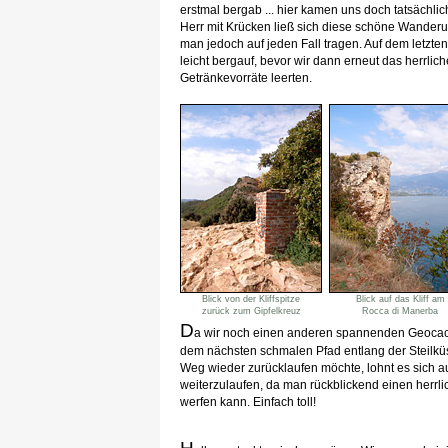
erstmal bergab ... hier kamen uns doch tatsächlich
Herr mit Krücken ließ sich diese schöne Wanderu
man jedoch auf jeden Fall tragen. Auf dem letzt
leicht bergauf, bevor wir dann erneut das herrl
Getränkevorräte leerten.
Blick von der Kliffspitze
Blick auf das Kliff am
zurück zum Gipfelkreuz
Rocca di Manerba
D
a wir noch einen anderen spannenden Geoc
dem nächsten schmalen Pfad entlang der Steilkü
Weg wieder zurücklaufen möchte, lohnt es sich au
weiterzulaufen, da man rückblickend einen herrli
werfen kann. Einfach toll!