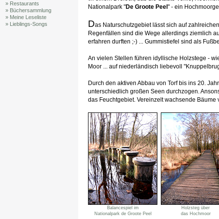
» Restaurants
Nationalpark "
De Groote Peel
" - ein Hochmoorgeb
» Büchersammlung
» Meine Leseliste
D
» Lieblings-Songs
as Naturschutzgebiet lässt sich auf zahlreiche
Regenfällen sind die Wege allerdings ziemlich 
erfahren durften ;-) ... Gummistiefel sind als Fußb
An vielen Stellen führen idyllische Holzstege - 
Moor ... auf niederländisch liebevoll "Knuppelb
Durch den aktiven Abbau von Torf bis ins 20. Ja
unterschiedlich großen Seen durchzogen. Ansonst
das Feuchtgebiet. Vereinzelt wachsende Bäume ve
Balancespiel im
Holzsteg über
Nationalpark de Groote Peel
das Hochmoor