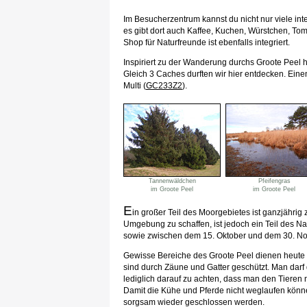
Im Besucherzentrum kannst du nicht nur viele in
es gibt dort auch Kaffee, Kuchen, Würstchen, Tom
Shop für Naturfreunde ist ebenfalls integriert.
Inspiriert zu der Wanderung durchs Groote Peel
Gleich 3 Caches durften wir hier entdecken. Eine
Multi (
GC233Z2
).
Tannenwäldchen
Pfeifengras
im Groote Peel
im Groote Peel
E
in großer Teil des Moorgebietes ist ganzjähri
Umgebung zu schaffen, ist jedoch ein Teil des N
sowie zwischen dem 15. Oktober und dem 30. No
Gewisse Bereiche des Groote Peel dienen heute
sind durch Zäune und Gatter geschützt. Man darf
lediglich darauf zu achten, dass man den Tieren 
Damit die Kühe und Pferde nicht weglaufen können
sorgsam wieder geschlossen werden.