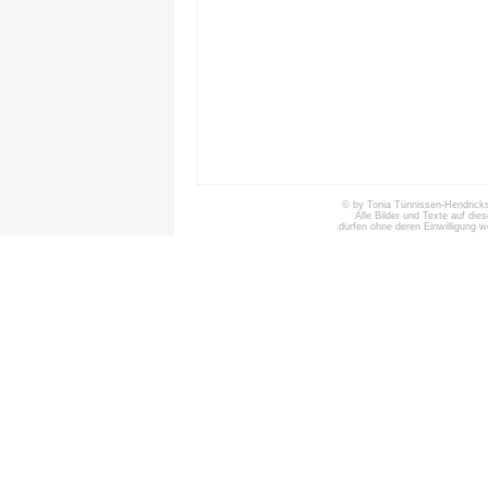
© by Tonia Tünnissen-Hendricks 
Alle Bilder und Texte auf die
dürfen ohne deren Einwilligung 