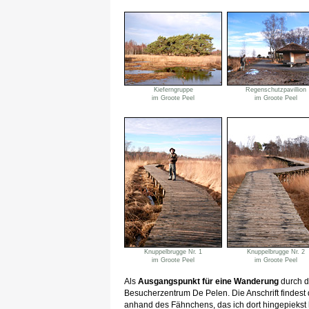
Kieferngruppe
Regenschutzpavillion
im Groote Peel
im Groote Peel
Knuppelbrugge Nr. 1
Knuppelbrugge Nr. 2
im Groote Peel
im Groote Peel
Als
Ausgangspunkt für eine Wanderung
durch d
Besucherzentrum De Pelen. Die Anschrift findest 
anhand des Fähnchens, das ich dort hingepiekst