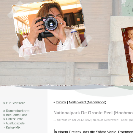
«
zurück
|
Nederweert (Niederlande)
» zur Startseite
» Rumtreiberkarte
Nationalpark De Groote Peel (Hochmoo
» Besuchte Orte
» Unterkünfte
... hier war ich am 29.12.2012 | NL-6035 Nederweert - Ospel (Ni
» Ausflugsziele
» Kultur-Mix
I
n einem Dreieck, das die Städte Venlo, Roermon