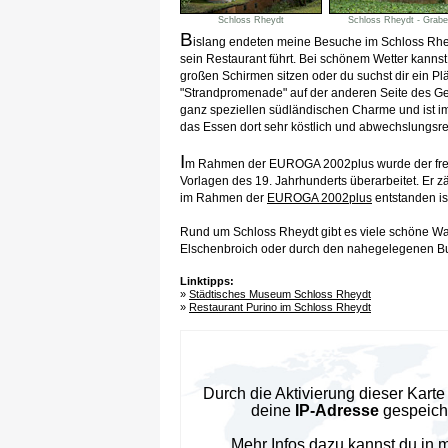
Schloss Rheydt
Schloss Rheydt - Grabe
B
islang endeten meine Besuche im Schloss Rheydt
sein Restaurant führt. Bei schönem Wetter kanns
großen Schirmen sitzen oder du suchst dir ein Pl
"Strandpromenade" auf der anderen Seite des G
ganz speziellen südländischen Charme und ist im
das Essen dort sehr köstlich und abwechslungsrei
I
m Rahmen der EUROGA 2002plus wurde der frei
Vorlagen des 19. Jahrhunderts überarbeitet. Er zäh
im Rahmen der
EUROGA 2002plus
entstanden is
Rund um Schloss Rheydt gibt es viele schöne Wa
Elschenbroich oder durch den nahegelegenen B
Linktipps:
»
Städtisches Museum Schloss Rheydt
»
Restaurant Purino im Schloss Rheydt
Durch die Aktivierung dieser Kar
deine
IP-Adresse
gespeiche
Mehr Infos dazu kannst du in 