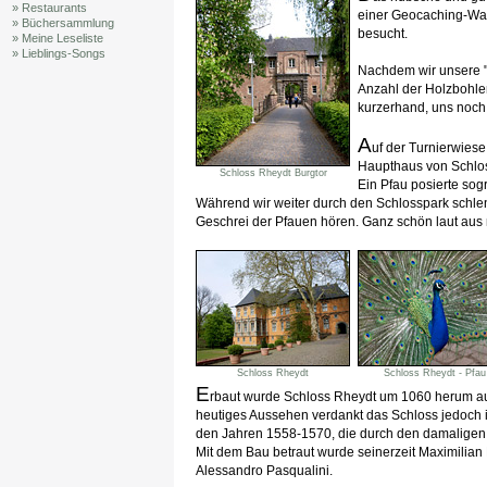
» Restaurants
einer Geocaching-Wa
» Büchersammlung
besucht.
» Meine Leseliste
» Lieblings-Songs
Nachdem wir unsere "A
Anzahl der Holzbohle
kurzerhand, uns noch
A
uf der Turnierwies
Haupthaus von Schlos
Schloss Rheydt Burgtor
Ein Pfau posierte sog
Während wir weiter durch den Schlosspark schle
Geschrei der Pfauen hören. Ganz schön laut aus 
Schloss Rheydt
Schloss Rheydt - Pfau
E
rbaut wurde Schloss Rheydt um 1060 herum auf
heutiges Aussehen verdankt das Schloss jedoch
den Jahren 1558-1570, die durch den damaligen 
Mit dem Bau betraut wurde seinerzeit Maximilian
Alessandro Pasqualini.