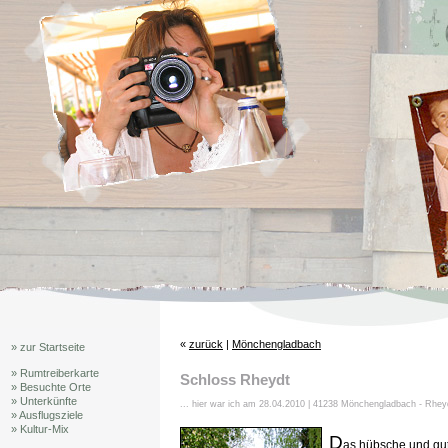
«
zurück
|
Mönchengladbach
» zur Startseite
» Rumtreiberkarte
Schloss Rheydt
» Besuchte Orte
» Unterkünfte
... hier war ich am 28.04.2010 | 41238 Mönchengladbach - Rhey
» Ausflugsziele
» Kultur-Mix
D
as hübsche und gu