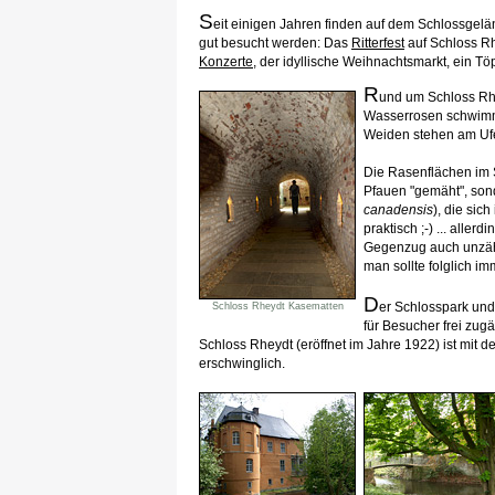
S
eit einigen Jahren finden auf dem Schlossgelän
gut besucht werden: Das
Ritterfest
auf Schloss Rh
Konzerte
, der idyllische Weihnachtsmarkt, ein Töpf
R
und um Schloss Rhe
Wasserrosen schwimm
Weiden stehen am Ufe
Die Rasenflächen im 
Pfauen "gemäht", son
canadensis
), die sic
praktisch ;-) ... all
Gegenzug auch unzähl
man sollte folglich im
D
er Schlosspark und
Schloss Rheydt Kasematten
für Besucher frei zug
Schloss Rheydt (eröffnet im Jahre 1922) ist mit d
erschwinglich.