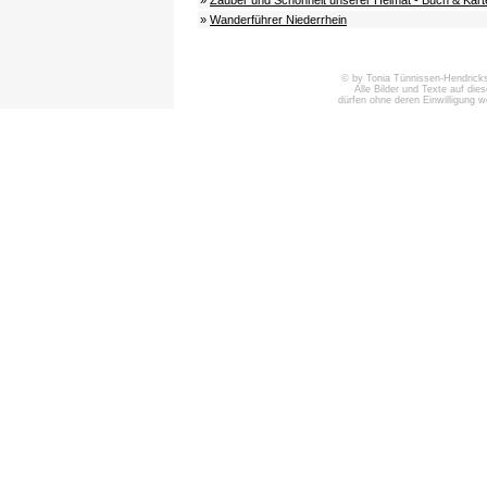
»
Wanderführer Niederrhein
© by Tonia Tünnissen-Hendricks 
Alle Bilder und Texte auf die
dürfen ohne deren Einwilligung 