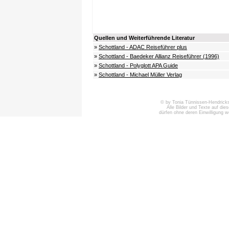
Quellen und Weiterführende Literatur
»
Schottland - ADAC Reiseführer plus
»
Schottland - Baedeker Allianz Reiseführer (1996)
»
Schottland - Polyglott APA Guide
»
Schottland - Michael Müller Verlag
© by Tonia Tünnissen-Hendricks 
Alle Bilder und Texte auf die
dürfen ohne deren Einwilligung 