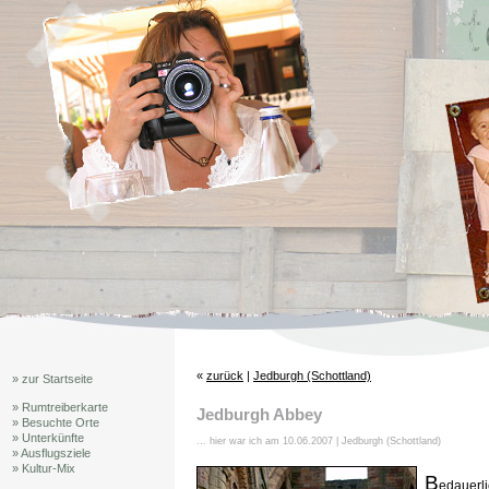
«
zurück
|
Jedburgh (Schottland)
» zur Startseite
» Rumtreiberkarte
Jedburgh Abbey
» Besuchte Orte
» Unterkünfte
... hier war ich am 10.06.2007 | Jedburgh (Schottland)
» Ausflugsziele
» Kultur-Mix
B
edauerli