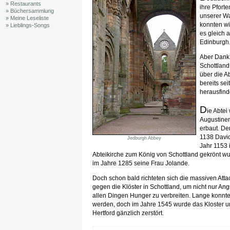
» Restaurants
ihre Pfort
» Büchersammlung
unserer Wa
» Meine Leseliste
konnten wi
» Lieblings-Songs
es gleich 
Edinburgh
Aber Dank 
Schottland
über die A
bereits sei
herausfind
D
ie Abtei
Augustiner
erbaut. Den
1138 David
Jedburgh Abbey
Jahr 1153 
Abteikirche zum König von Schottland gekrönt wurd
im Jahre 1285 seine Frau Jolande.
Doch schon bald richteten sich die massiven Atta
gegen die Klöster in Schottland, um nicht nur An
allen Dingen Hunger zu verbreiten. Lange konnt
werden, doch im Jahre 1545 wurde das Kloster 
Hertford gänzlich zerstört.