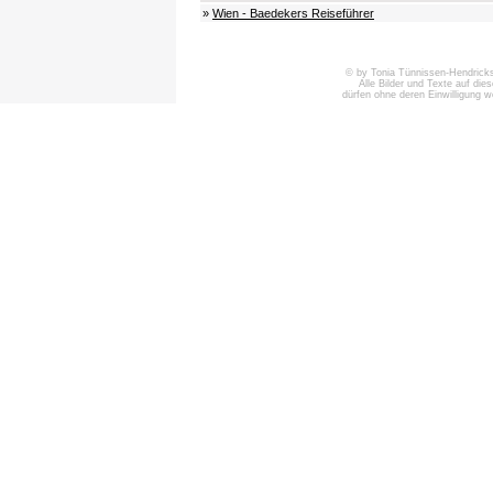
»
Wien - Baedekers Reiseführer
© by Tonia Tünnissen-Hendricks 
Alle Bilder und Texte auf die
dürfen ohne deren Einwilligung 