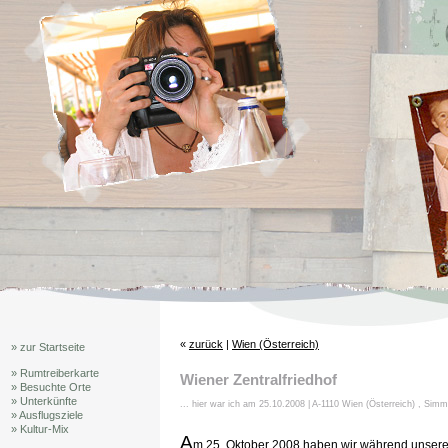
«
zurück
|
Wien (Österreich)
» zur Startseite
» Rumtreiberkarte
Wiener Zentralfriedhof
» Besuchte Orte
» Unterkünfte
... hier war ich am 25.10.2008 | A-1110 Wien (Österreich) , Sim
» Ausflugsziele
» Kultur-Mix
A
m 25. Oktober 2008 haben wir während unseres 