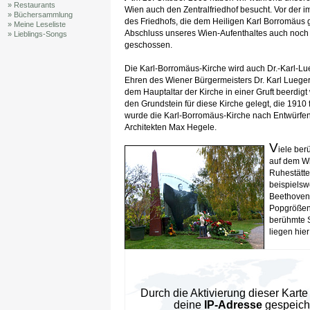
» Restaurants
Wien auch den Zentralfriedhof besucht. Vor der 
» Büchersammlung
des Friedhofs, die dem Heiligen Karl Borromäus 
» Meine Leseliste
Abschluss unseres Wien-Aufenthaltes auch noch 
» Lieblings-Songs
geschossen.
Die Karl-Borromäus-Kirche wird auch Dr.-Karl-Lu
Ehren des Wiener Bürgermeisters Dr. Karl Lueger
dem Hauptaltar der Kirche in einer Gruft beerdigt
den Grundstein für diese Kirche gelegt, die 1910 
wurde die Karl-Borromäus-Kirche nach Entwürfen
Architekten Max Hegele.
V
iele ber
auf dem Wie
Ruhestätt
beispielsw
Beethoven
Popgrößen 
berühmte 
liegen hie
Grabstätte von Falco (Hans Hölzel)
Durch die Aktivierung dieser Kar
deine
IP-Adresse
gespeiche