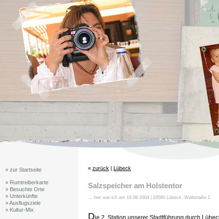
«
zurück
|
Lübeck
» zur Startseite
» Rumtreiberkarte
Salzspeicher am Holstentor
» Besuchte Orte
» Unterkünfte
... hier war ich am 16.08.2004 | 23560 Lübeck, Wallstraße 1
» Ausflugsziele
» Kultur-Mix
D
ie 2. Station unserer Stadtführung durch Lübec