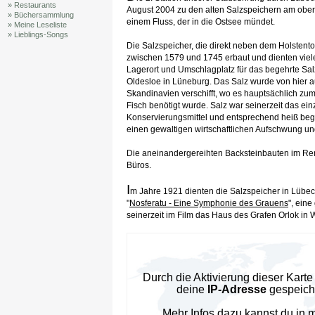
» Restaurants
August 2004 zu den alten Salzspeichern am obere
» Büchersammlung
einem Fluss, der in die Ostsee mündet.
» Meine Leseliste
» Lieblings-Songs
Die Salzspeicher, die direkt neben dem Holstento
zwischen 1579 und 1745 erbaut und dienten viele
Lagerort und Umschlagplatz für das begehrte Sal
Oldesloe in Lüneburg. Das Salz wurde von hier 
Skandinavien verschifft, wo es hauptsächlich zu
Fisch benötigt wurde. Salz war seinerzeit das ein
Konservierungsmittel und entsprechend heiß beg
einen gewaltigen wirtschaftlichen Aufschwung u
Die aneinandergereihten Backsteinbauten im Re
Büros.
I
m Jahre 1921 dienten die Salzspeicher in Lübeck
"
Nosferatu - Eine Symphonie des Grauens
", eine
seinerzeit im Film das Haus des Grafen Orlok in 
Durch die Aktivierung dieser Kar
deine
IP-Adresse
gespeiche
Mehr Infos dazu kannst du in 