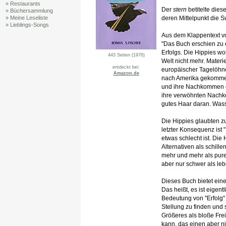
» Restaurants
Der
stern
betitelte dies
» Büchersammlung
deren Mittelpunkt die S
» Meine Leseliste
» Lieblings-Songs
Aus dem Klappentext vo
"Das Buch erschien zu e
Erfolgs. Die Hippies wo
443 Seiten (1976)
Welt nicht mehr. Materi
entdeckt bei:
europäischer Tagelöhne
Amazon.de
nach Amerika gekommen, w
und ihre Nachkommen 
ihre verwöhnten Nachk
gutes Haar daran. Wass
Die Hippies glaubten zu
letzter Konsequenz ist "
etwas schlecht ist. Di
Alternativen als schill
mehr und mehr als pur
aber nur schwer als le
Dieses Buch bietet eine
Das heißt, es ist eigen
Bedeutung von "Erfolg"
Stellung zu finden und
Größeres als bloße Freih
kann, das einen aber ni