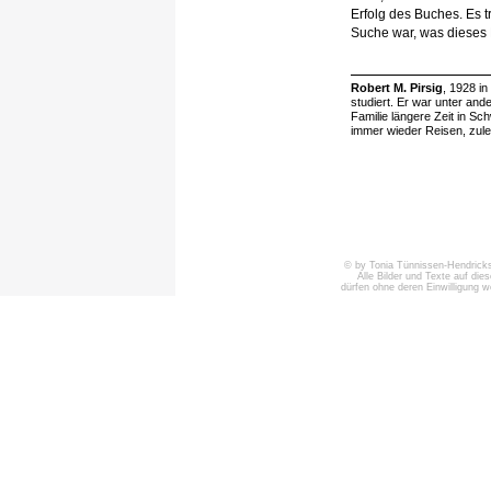
Erfolg des Buches. Es t
Suche war, was dieses B
Robert M. Pirsig
, 1928 in
studiert. Er war unter and
Familie längere Zeit in S
immer wieder Reisen, zule
© by Tonia Tünnissen-Hendricks 
Alle Bilder und Texte auf die
dürfen ohne deren Einwilligung 