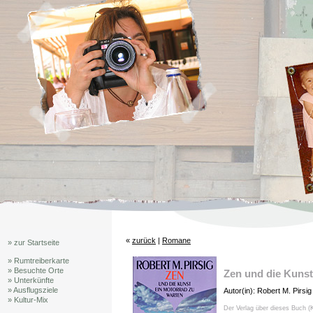
«
zurück
|
Romane
» zur Startseite
» Rumtreiberkarte
» Besuchte Orte
Zen und die Kunst
» Unterkünfte
» Ausflugsziele
Autor(in): Robert M. Pirsig
» Kultur-Mix
Der Verlag über dieses Buch (K