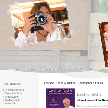
«
zurück
|
Essen & Trinken - Kochbücher & Lexika
» zur Startseite
» Rumtreiberkarte
» Besuchte Orte
Leichte Küche
» Unterkünfte
» Ausflugsziele
» Unwiderstehliche Reze
» Kultur-Mix
Der Verlag über dieses Buch (K