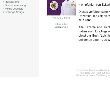
» Restaurants
» empfohlen von Eckar
» Büchersammlung
» Meine Leseliste
Dieses verführerische 
» Lieblings-Songs
Rezepten, die zeigen, w
256 Seiten (2010)
sein kann.
entdeckt bei:
Alle Rezepte sind leic
Amazon.de
halten auch fürs Auge r
bietet das Buch "Leicht
bei denen einem das 
© by Tonia Tünnissen-Hendricks 
Alle Bilder und Texte auf die
dürfen ohne deren Einwilligung 