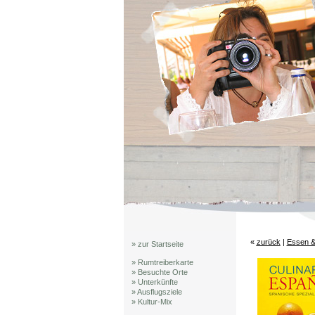
«
zurück
|
Essen &
» zur Startseite
» Rumtreiberkarte
» Besuchte Orte
» Unterkünfte
» Ausflugsziele
» Kultur-Mix