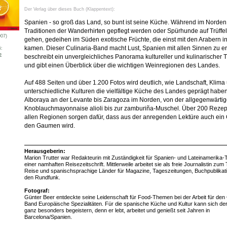
Der Verlag über dieses Buch (Klappentext):
Spanien - so groß das Land, so bunt ist seine Küche. Während im Norden
Traditionen der Wanderhirten gepflegt werden oder Spürhunde auf Trüffe
007)
gehen, gedeihen im Süden exotische Früchte, die einst mit den Arabern i
kamen. Dieser Culinaria-Band macht Lust, Spanien mit allen Sinnen zu e
i:
e
beschreibt ein unvergleichliches Panorama kultureller und kulinarischer T
und gibt einen Überblick über die wichtigen Weinregionen des Landes.
Auf 488 Seiten und über 1.200 Fotos wird deutlich, wie Landschaft, Klima
unterschiedliche Kulturen die vielfältige Küche des Landes geprägt haben
Alboraya an der Levante bis Zaragoza im Norden, von der allgegenwärti
Knoblauchmayonnaise alioli bis zur zamburiña-Muschel. Über 200 Rezep
allen Regionen sorgen dafür, dass aus der anregenden Lektüre auch ein 
den Gaumen wird.
Herausgeberin:
Marion Trutter war Redakteurin mit Zuständigkeit für Spanien- und Lateinamerika
einer namhaften Reisezeitschrift. Mittlerweile arbeitet sie als freie Journalistin zu
Reise und spanischsprachige Länder für Magazine, Tageszeitungen, Buchpublikat
den Rundfunk.
Fotograf:
Günter Beer entdeckte seine Leidenschaft für Food-Themen bei der Arbeit für den C
Band Europäische Spezialitäten. Für die spanische Küche und Kultur kann sich der
ganz besonders begeistern, denn er lebt, arbeitet und genießt seit Jahren in
Barcelona/Spanien.