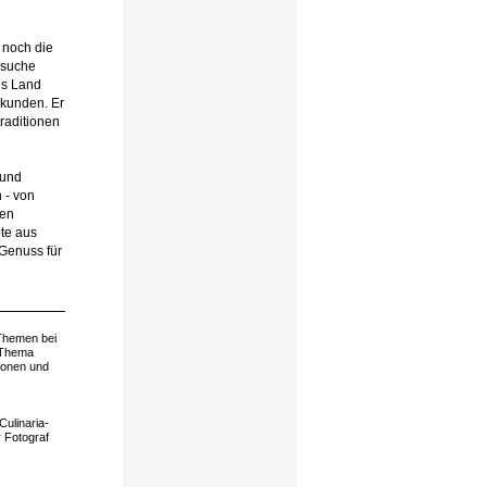
 noch die
lsuche
ns Land
rkunden. Er
raditionen
 und
 - von
gen
te aus
Genuss für
-Themen bei
m Thema
ionen und
ulinaria-
 Fotograf