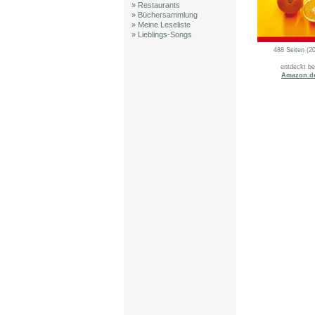
» Restaurants
» Büchersammlung
» Meine Leseliste
» Lieblings-Songs
488 Seiten (2
entdeckt be
Amazon.d