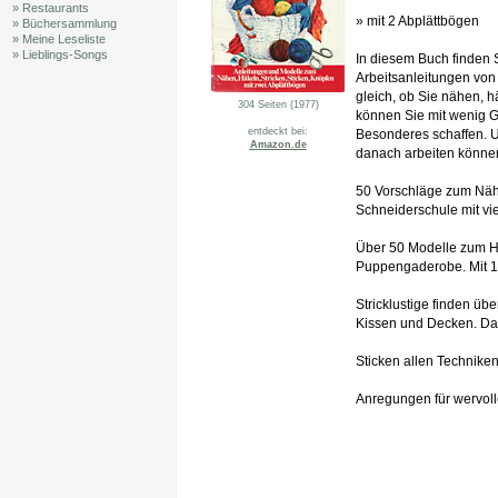
» Restaurants
» mit 2 Abplättbögen
» Büchersammlung
» Meine Leseliste
» Lieblings-Songs
In diesem Buch finden 
Arbeitsanleitungen vo
gleich, ob Sie nähen, h
304 Seiten (1977)
können Sie mit wenig 
entdeckt bei:
Besonderes schaffen. U
Amazon.de
danach arbeiten könne
50 Vorschläge zum Näh
Schneiderschule mit vi
Über 50 Modelle zum H
Puppengaderobe. Mit 
Stricklustige finden üb
Kissen und Decken. Da
Sticken allen Technike
Anregungen für wervoll