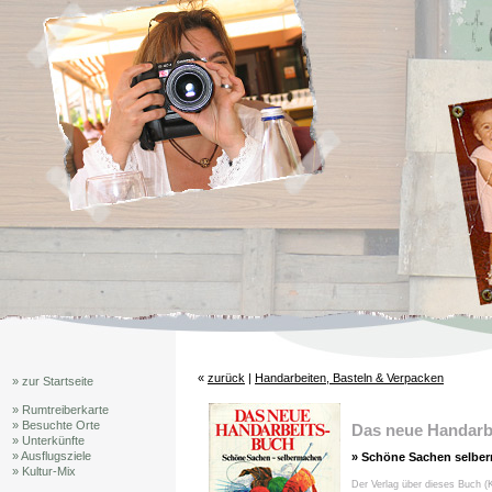
«
zurück
|
Handarbeiten, Basteln & Verpacken
» zur Startseite
» Rumtreiberkarte
» Besuchte Orte
Das neue Handarb
» Unterkünfte
» Ausflugsziele
» Schöne Sachen selbe
» Kultur-Mix
Der Verlag über dieses Buch (K