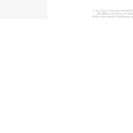
© by Tonia Tünnissen-Hendricks 
Alle Bilder und Texte auf die
dürfen ohne deren Einwilligung 