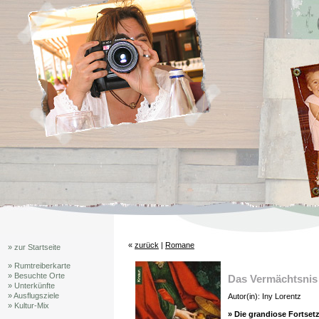
«
zurück
|
Romane
» zur Startseite
» Rumtreiberkarte
» Besuchte Orte
Das Vermächtsnis
» Unterkünfte
» Ausflugsziele
Autor(in): Iny Lorentz
» Kultur-Mix
» Die grandiose Fortset