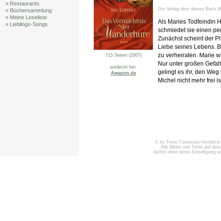
» Restaurants
Der Verlag über dieses Buch (K
» Büchersammlung
» Meine Leseliste
Als Maries Todfeindin H
» Lieblings-Songs
schmiedet sie einen peri
Zunächst scheint der Pl
Liebe seines Lebens. B
zu verheiraten. Marie 
715 Seiten (2007)
Nur unter großen Gefahr
entdeckt bei:
gelingt es ihr, den Weg
Amazon.de
Michel nicht mehr frei ist
© by Tonia Tünnissen-Hendricks 
Alle Bilder und Texte auf die
dürfen ohne deren Einwilligung 