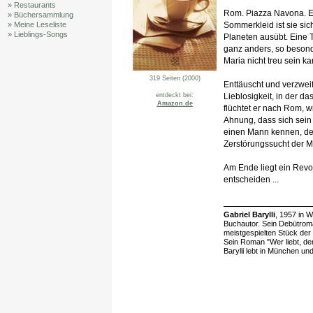
» Restaurants
Rom. Piazza Navona. Em
» Büchersammlung
Sommerkleid ist sie si
» Meine Leseliste
» Lieblings-Songs
Planeten ausübt. Eine T
ganz anders, so besond
Maria nicht treu sein ka
319 Seiten (2000)
Enttäuscht und verzweif
Lieblosigkeit, in der d
entdeckt bei:
Amazon.de
flüchtet er nach Rom, 
Ahnung, dass sich sein 
einen Mann kennen, der
Zerstörungssucht der 
Am Ende liegt ein Revo
entscheiden ...
Gabriel Barylli
, 1957 in 
Buchautor. Sein Debütroma
meistgespielten Stück der
Sein Roman "Wer liebt, de
Barylli lebt in München un