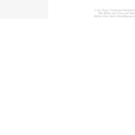
© by Tonia Tünnissen-Hendricks 
Alle Bilder und Texte auf die
dürfen ohne deren Einwilligung 