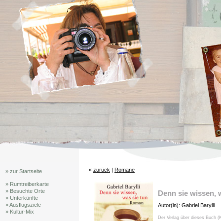
«
zurück
|
Romane
» zur Startseite
» Rumtreiberkarte
» Besuchte Orte
Denn sie wissen, 
» Unterkünfte
» Ausflugsziele
Autor(in): Gabriel Barylli
» Kultur-Mix
Der Verlag über dieses Buch (K