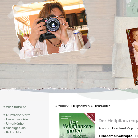
«
zurück
|
Heilpflanzen & Heilkräuter
» zur Startseite
» Rumtreiberkarte
» Besuchte Orte
Der Heilpflanzeng
» Unterkünfte
» Ausflugsziele
Autoren: Bernhard Zepern
» Kultur-Mix
» Moderne Konzepte - Hi