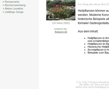
» Restaurants
Der Verlag über dieses Buch (K
» Büchersammlung
» Meine Leseliste
Heilpflanzen können au
» Lieblings-Songs
werden. Moderne Konzep
historische Beispiele a
formaler Gartengestalt
133 Seiten (2001)
entdeckt bei:
Aus dem Inhalt:
Amazon.de
Heilpflanzen in i
und schattenlieben
Heilpflanzen im B
Historische Heilp
Arzneipflazen in h
Beispiele zum Bau
© by Tonia Tünnissen-Hendricks 
Alle Bilder und Texte auf die
dürfen ohne deren Einwilligung 