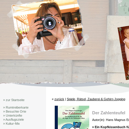
«
zurück
|
Spiele, Rätsel, Zauberei & Gehirn-Jogging
» zur Startseite
» Rumtreiberkarte
» Besuchte Orte
Der Zahlenteufel
» Unterkünfte
» Ausflugsziele
Autor(in): Hans Magnus 
» Kultur-Mix
» Ein Kopfkissenbuch für