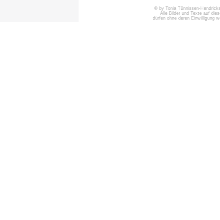
© by Tonia Tünnissen-Hendricks 
Alle Bilder und Texte auf die
dürfen ohne deren Einwilligung 