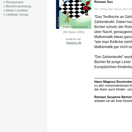
Rotraut Sus
» Restaurants
» Büchersammlung
Der Verlag über dieses Buch (K
» Meine Leseliste
» Lieblings-Songs
"Das Teuflische an Zahl
Zahlenteufel. Dabei has
Bockel schuld, der Rob
über Nacht, genaugenom
263 Seiten (2001)
Mathematik etwas ganz 
entdeckt bei:
"wie man Rettiche zieht
Amazon.de
Mathematik gar nicht s
"Der Zahlenteufel" wur
Bücher für junge Leser 
Europäischen Kinderbu
Hans Magnus Enzensbe
zu den renommiertesten Aut
der Autor auch Kinder- u
Rotraut Susanne Berner
arbeitet sie als freie Künst