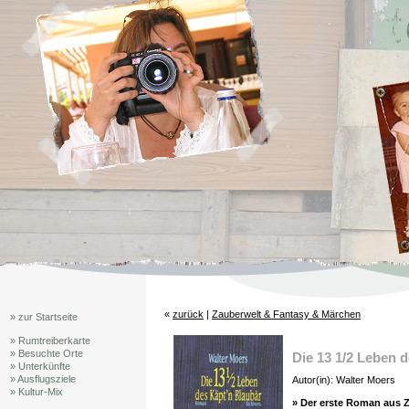
«
zurück
|
Zauberwelt & Fantasy & Märchen
» zur Startseite
» Rumtreiberkarte
» Besuchte Orte
Die 13 1/2 Leben 
» Unterkünfte
» Ausflugsziele
Autor(in): Walter Moers
» Kultur-Mix
» Der erste Roman aus