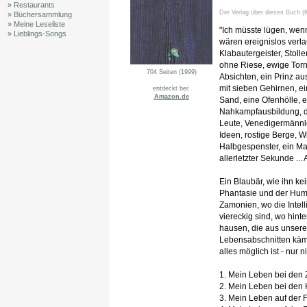
» Restaurants
Der Verlag über dieses Buch (K
» Büchersammlung
» Meine Leseliste
"Ich müsste lügen, wen
» Lieblings-Songs
wären ereignislos verla
Klabautergeister, Stoll
ohne Riese, ewige Torn
704 Seiten (1999)
Absichten, ein Prinz a
mit sieben Gehirnen, e
entdeckt bei:
Amazon.de
Sand, eine Ofenhölle, 
Nahkampfausbildung, d
Leute, Venedigermännlein
Ideen, rostige Berge, W
Halbgespenster, ein Ma
allerletzter Sekunde ... A
Ein Blaubär, wie ihn kei
Phantasie und der Humo
Zamonien, wo die Intell
viereckig sind, wo hinte
hausen, die aus unserem
Lebensabschnitten kämp
alles möglich ist - nur 
1. Mein Leben bei den 
2. Mein Leben bei den 
3. Mein Leben auf der F