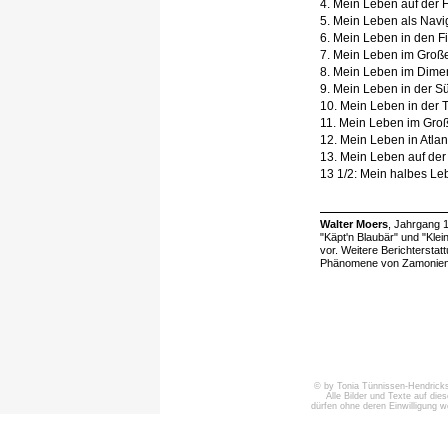
4. Mein Leben auf der 
5. Mein Leben als Navi
6. Mein Leben in den F
7. Mein Leben im Groß
8. Mein Leben im Dime
9. Mein Leben in der 
10. Mein Leben in der 
11. Mein Leben im Gro
12. Mein Leben in Atlan
13. Mein Leben auf de
13 1/2: Mein halbes Le
Walter Moers
, Jahrgang 
"Käpt'n Blaubär" und "Klei
vor. Weitere Berichtersta
Phänomene von Zamonien 
© by Tonia Tünnissen-Hendricks 
Alle Bilder und Texte auf die
dürfen ohne deren Einwilligung 