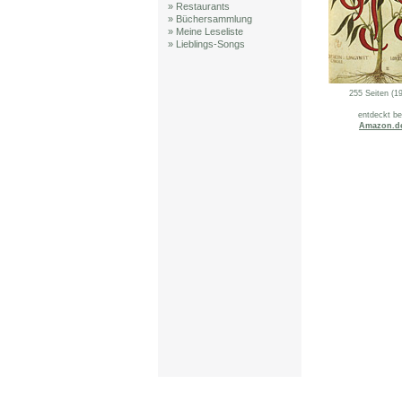
» Restaurants
» Büchersammlung
» Meine Leseliste
» Lieblings-Songs
255 Seiten (1
entdeckt be
Amazon.d