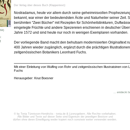
Der Verlag über dieses Buch (Klappentext):
Nostradamus, heute vor allem durch seine geheimnisvollen Prophezeiun
bekannt, war einer der bedeutendsten Ärzte und Naturheiler seiner Zeit. 
berühmten "Zwei Bücher" mit Rezepten für Schönheitstinkturen, Duftwässe
eingelegte Früchte und andere Spezereien erschienen in deutscher Über
994)
Jahre 1572 und sind heute nur noch in wenigen Exemplaren vorhanden.
i:
e
Der vorliegende Band macht den behutsam modernisierten Originaltext n
400 Jahren wieder zugänglich, ergänzt durch die prächtigen Illustratione
zeitgenössischen Botanikers Leonhard Fuchs.
Mit einer Einleitung von Wulfing von Rohr und zeitgenössischen Illustratoinen von
Fuchs
Herausgeber: Knut Boesner
... entdeckt 
© by Tonia Tünnissen-Hendricks - tonia.de & Lizenzgebern. Alle Rechte vorbehalten.
Alle Bilder und Texte auf dieser Seite sind Eigentum der jeweiligen Besitzer und
dürfen ohne deren Einwilligung weder kopiert noch sonstwie weiter verwendet werden.