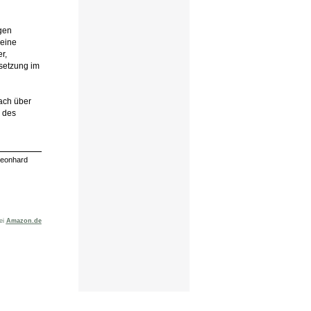
gen
Seine
r,
setzung im
ach über
n des
 Leonhard
bei
Amazon.de