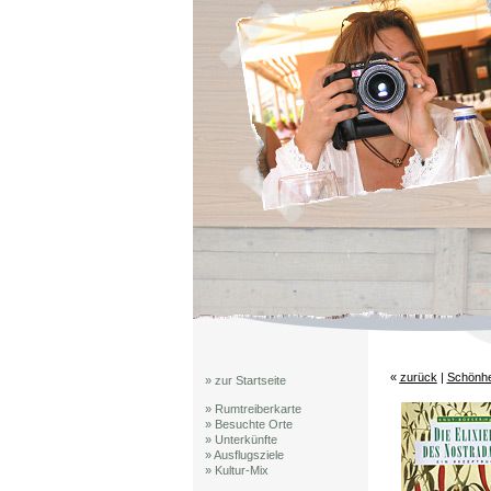
«
zurück
|
Schönhe
» zur Startseite
» Rumtreiberkarte
» Besuchte Orte
» Unterkünfte
» Ausflugsziele
» Kultur-Mix