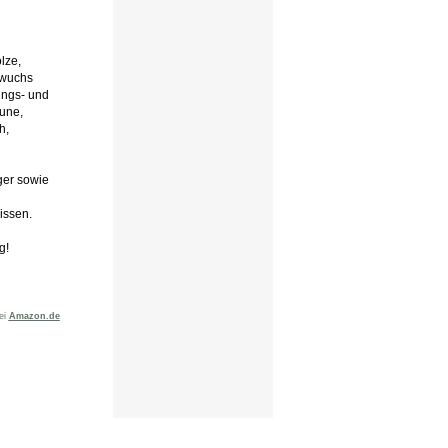
lze,
hwuchs
ings- und
une,
h,
iger sowie
issen.
g!
bei
Amazon.de