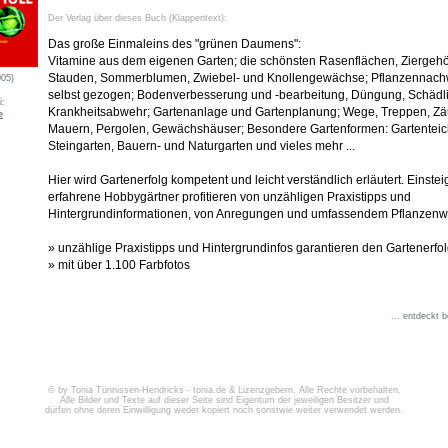
Der Verlag über dieses Buch (Klappentext):
Das große Einmaleins des "grünen Daumens":
Vitamine aus dem eigenen Garten; die schönsten Rasenflächen, Ziergehö
Stauden, Sommerblumen, Zwiebel- und Knollengewächse; Pflanzennac
005)
selbst gezogen; Bodenverbesserung und -bearbeitung, Düngung, Schädl
i:
Krankheitsabwehr; Gartenanlage und Gartenplanung; Wege, Treppen, Zä
e
Mauern, Pergolen, Gewächshäuser; Besondere Gartenformen: Gartenteic
Steingarten, Bauern- und Naturgarten und vieles mehr ...
Hier wird Gartenerfolg kompetent und leicht verständlich erläutert. Einste
erfahrene Hobbygärtner profitieren von unzähligen Praxistipps und
Hintergrundinformationen, von Anregungen und umfassendem Pflanzenw
» unzählige Praxistipps und Hintergrundinfos garantieren den Gartenerfol
» mit über 1.100 Farbfotos
... entdeckt 
© by Tonia Tünnissen-Hendricks - tonia.de & Lizenzgebern. Alle Rechte vorbehalten.
Alle Bilder und Texte auf dieser Seite sind Eigentum der jeweiligen Besitzer und
dürfen ohne deren Einwilligung weder kopiert noch sonstwie weiter verwendet werden.