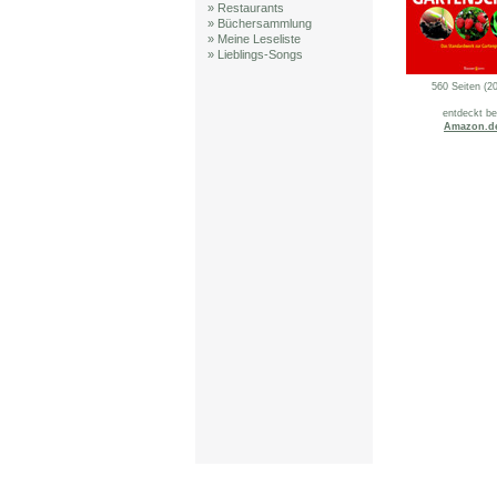
» Restaurants
» Büchersammlung
» Meine Leseliste
» Lieblings-Songs
560 Seiten (2
entdeckt be
Amazon.d