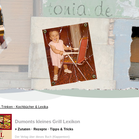
 Trinken - Kochbücher & Lexika
Dumonts kleines Grill Lexikon
» Zutaten · Rezepte · Tipps & Tricks
Der Verlag über dieses Buch (Klappentext):