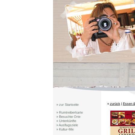
«
zurück
|
Essen &
» zur Startseite
» Rumtreiberkarte
» Besuchte Orte
» Unterkünfte
» Ausflugsziele
» Kultur-Mix