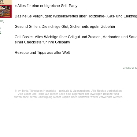
» Alles für eine erfolgreiche Grill-Party ...
Das heiße Vergnügen: Wissenswertes über Holzkohle-, Gas- und Elektrogr
006)
Gesund Grillen: Die richtige Glut, Sicherheitsregeln, Zubehör
i:
e
Grill Basics: Alles Wichtige über Grillgut und Zutaten, Marinaden und Sauc
einer Checkliste für Ihre Grillparty
Rezepte und Tipps aus aller Welt
... entdeckt 
© by Tonia Tünnissen-Hendricks - tonia.de & Lizenzgebern. Alle Rechte vorbehalten.
Alle Bilder und Texte auf dieser Seite sind Eigentum der jeweiligen Besitzer und
dürfen ohne deren Einwilligung weder kopiert noch sonstwie weiter verwendet werden.