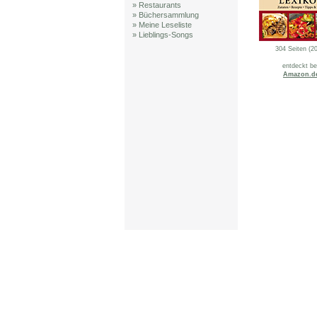
» Restaurants
» Büchersammlung
» Meine Leseliste
» Lieblings-Songs
304 Seiten (2
entdeckt be
Amazon.d