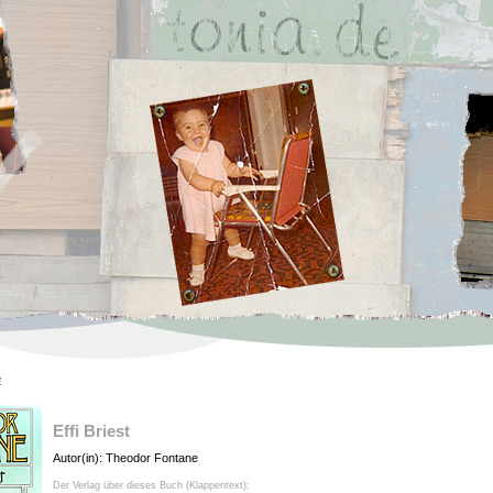
e
Effi Briest
Autor(in): Theodor Fontane
Der Verlag über dieses Buch (Klappentext):