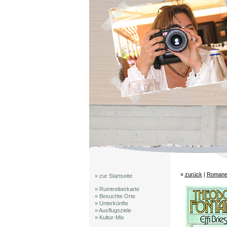
«
zurück
|
Roman
» zur Startseite
» Rumtreiberkarte
» Besuchte Orte
» Unterkünfte
» Ausflugsziele
» Kultur-Mix