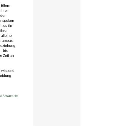
 Eltern
ihrer
 der
ar spuken
t es ihr
ihrer
 alleine
Crampas.
 Beziehung
- bis
r Zeit an
l wissend,
heidung
bei
Amazon.de