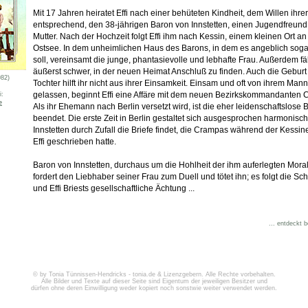
Mit 17 Jahren heiratet Effi nach einer behüteten Kindheit, dem Willen ihrer
entsprechend, den 38-jährigen Baron von Innstetten, einen Jugendfreund 
Mutter. Nach der Hochzeit folgt Effi ihm nach Kessin, einem kleinen Ort an
Ostsee. In dem unheimlichen Haus des Barons, in dem es angeblich sog
soll, vereinsamt die junge, phantasievolle und lebhafte Frau. Außerdem fäll
äußerst schwer, in der neuen Heimat Anschluß zu finden. Auch die Geburt 
982)
Tochter hilft ihr nicht aus ihrer Einsamkeit. Einsam und oft von ihrem Mann
gelassen, beginnt Effi eine Affäre mit dem neuen Bezirkskommandanten 
i:
e
Als ihr Ehemann nach Berlin versetzt wird, ist die eher leidenschaftslose
beendet. Die erste Zeit in Berlin gestaltet sich ausgesprochen harmonisch 
Innstetten durch Zufall die Briefe findet, die Crampas während der Kessine
Effi geschrieben hatte.
Baron von Innstetten, durchaus um die Hohlheit der ihm auferlegten Mora
fordert den Liebhaber seiner Frau zum Duell und tötet ihn; es folgt die Sc
und Effi Briests gesellschaftliche Ächtung ...
... entdeckt 
© by Tonia Tünnissen-Hendricks - tonia.de & Lizenzgebern. Alle Rechte vorbehalten.
Alle Bilder und Texte auf dieser Seite sind Eigentum der jeweiligen Besitzer und
dürfen ohne deren Einwilligung weder kopiert noch sonstwie weiter verwendet werden.