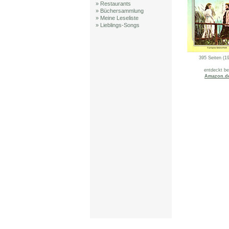
» Restaurants
» Büchersammlung
» Meine Leseliste
» Lieblings-Songs
395 Seiten (1
entdeckt be
Amazon.d