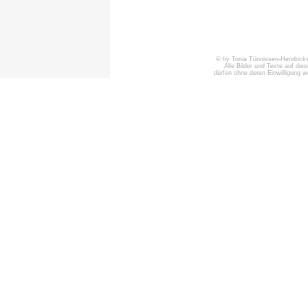
© by Tonia Tünnissen-Hendricks 
Alle Bilder und Texte auf die
dürfen ohne deren Einwilligung 