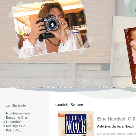
«
zurück
|
Romane
» zur Startseite
» Rumtreiberkarte
» Besuchte Orte
Eine Handvoll Glü
» Unterkünfte
» Ausflugsziele
Autor(in): Barbara Noack
» Kultur-Mix
Der Verlag über dieses Buch (K