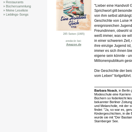
» Restaurants
"Lieber eine Handvoll G
» Büchersammlung
Sprichwort gilt besonde
» Meine Leseliste
» Lieblings-Songs
von ihm selbst abhängt.
Geschichte von Luise 
ereignisreichen Jugend
Freundinnen, obwohl si
285 Seiten (1995)
weiß immer, was sie wil
in einer schweren Zeit, 
entdeckt bei:
Amazon.de
ihre einzige Jugend ist
immer es sich ihnen bie
eigene sein könnte - un
Millionenpublikum gesic
Die Geschichte der be
vom Leben" fortgeführt.
Barbara Noack
, in Berli
Modeschule eine Karriere 
Büchern so federleicht lie
bekannter Berliner Zeitu
und Melancholie, mit der 
findet: "Ja, so war es, g
Kindergeschichten, in die
wurde sie mit "Der Bastia
Starnberger See.