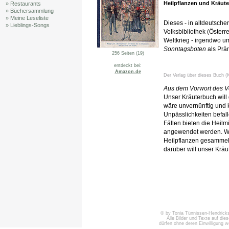
Heilpflanzen und Kräute
» Restaurants
» Büchersammlung
» Meine Leseliste
Dieses - in altdeutscher
» Lieblings-Songs
Volksbibliothek (Österr
Weltkrieg - irgendwo u
Sonntagsboten
als Prä
256 Seiten (19)
entdeckt bei:
Amazon.de
Der Verlag über dieses Buch (K
Aus dem Vorwort des Ve
Unser Kräuterbuch will 
wäre unvernünftig und 
Unpässlichkeiten befall
Fällen bieten die Heilmi
angewendet werden. Wi
Heilpflanzen gesammelt
darüber will unser Kräu
© by Tonia Tünnissen-Hendricks 
Alle Bilder und Texte auf die
dürfen ohne deren Einwilligung 