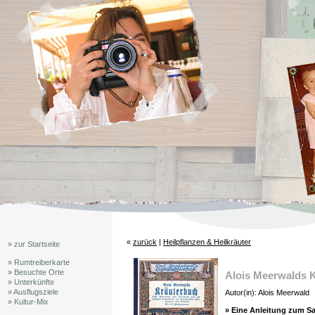
«
zurück
|
Heilpflanzen & Heilkräuter
» zur Startseite
» Rumtreiberkarte
» Besuchte Orte
Alois Meerwalds 
» Unterkünfte
» Ausflugsziele
Autor(in): Alois Meerwald
» Kultur-Mix
» Eine Anleitung zum S