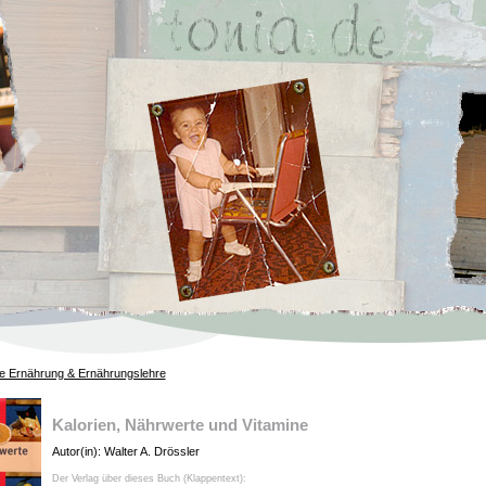
 Ernährung & Ernährungslehre
Kalorien, Nährwerte und Vitamine
Autor(in): Walter A. Drössler
Der Verlag über dieses Buch (Klappentext):