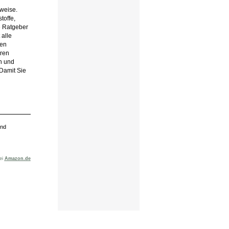
weise.
toffe,
e Ratgeber
 alle
hen
hren
en und
Damit Sie
und
bei
Amazon.de