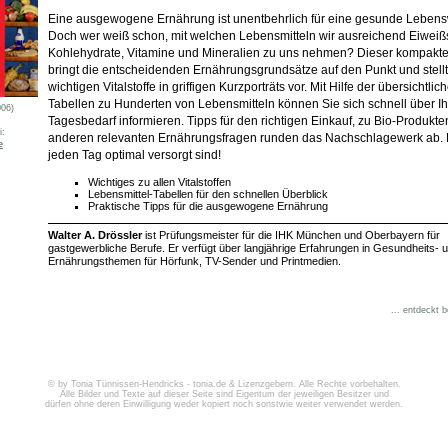
Eine ausgewogene Ernährung ist unentbehrlich für eine gesunde Lebens
Doch wer weiß schon, mit welchen Lebensmitteln wir ausreichend Eiweißs
Kohlehydrate, Vitamine und Mineralien zu uns nehmen? Dieser kompakt
bringt die entscheidenden Ernährungsgrundsätze auf den Punkt und stellt
wichtigen Vitalstoffe in griffigen Kurzporträts vor. Mit Hilfe der übersichtlic
Tabellen zu Hunderten von Lebensmitteln können Sie sich schnell über I
006)
Tagesbedarf informieren. Tipps für den richtigen Einkauf, zu Bio-Produkt
i:
anderen relevanten Ernährungsfragen runden das Nachschlagewerk ab. 
e
jeden Tag optimal versorgt sind!
Wichtiges zu allen Vitalstoffen
Lebensmittel-Tabellen für den schnellen Überblick
Praktische Tipps für die ausgewogene Ernährung
Walter A. Drössler
ist Prüfungsmeister für die IHK München und Oberbayern für
gastgewerbliche Berufe. Er verfügt über langjährige Erfahrungen in Gesundheits- 
Ernährungsthemen für Hörfunk, TV-Sender und Printmedien.
... entdeckt 
© by Tonia Tünnissen-Hendricks - tonia.de & Lizenzgebern. Alle Rechte vorbehalten.
Alle Bilder und Texte auf dieser Seite sind Eigentum der jeweiligen Besitzer und
dürfen ohne deren Einwilligung weder kopiert noch sonstwie weiter verwendet werden.