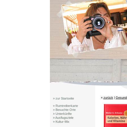
«
zurück
|
Gesunde
» zur Startseite
» Rumtreiberkarte
» Besuchte Orte
» Unterkünfte
» Ausflugsziele
» Kultur-Mix