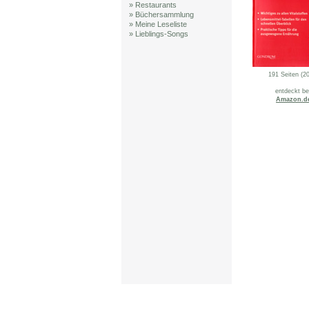
» Restaurants
» Büchersammlung
» Meine Leseliste
» Lieblings-Songs
191 Seiten (2
entdeckt be
Amazon.d