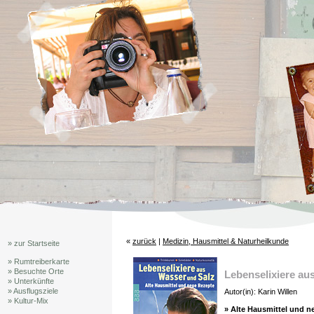
«
zurück
|
Medizin, Hausmittel & Naturheilkunde
» zur Startseite
» Rumtreiberkarte
» Besuchte Orte
Lebenselixiere au
» Unterkünfte
» Ausflugsziele
Autor(in): Karin Willen
» Kultur-Mix
» Alte Hausmittel und n