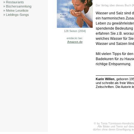
» Restaurants
Der Verlag über dieses Buch (K
» Büchersammlung
» Meine Leseliste
Wasser und Salz sind de
» Lieblings-Songs
ein harmonisches Zusa
Leben zu gewährleisten
spendende Bedeutung de
128 Seiten (2004)
erfahren Sie z.B. worau
welches Wasser für Sie
entdeckt bei:
Amazon.de
Wasser und Salzen lin
Mit vielen Tipps für de
Badekuren für zu Haus
richtige Entspannung.
Karin Willen
, geboren 195
und schreibt als freie Wis
Zeitschriften. Die Autorin 
© by Tonia Tünnissen-Hendricks 
Alle Bilder und Texte auf die
dürfen ohne deren Einwilligung 