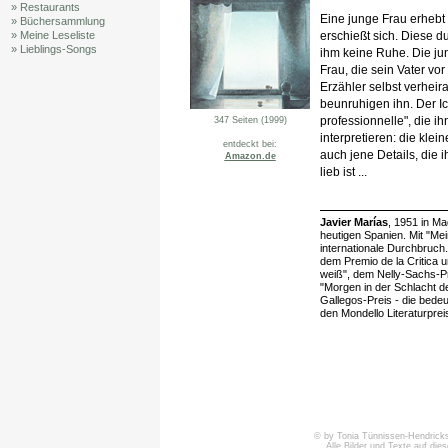
» Restaurants
Eine junge Frau erhebt 
» Büchersammlung
erschießt sich. Diese d
» Meine Leseliste
» Lieblings-Songs
ihm keine Ruhe. Die jun
Frau, die sein Vater vor
Erzähler selbst verhei
beunruhigen ihn. Der Ic
professionnelle", die ih
347 Seiten (1999)
interpretieren: die kl
entdeckt bei:
auch jene Details, die 
Amazon.de
lieb ist ...
Javier Marías
, 1951 in Ma
heutigen Spanien. Mit "Me
internationale Durchbruch.
dem Premio de la Critica 
weiß", dem Nelly-Sachs-P
"Morgen in der Schlacht d
Gallegos-Preis - die bede
den Mondello Literaturpre
© by Tonia Tünnissen-Hendricks 
Alle Bilder und Texte auf die