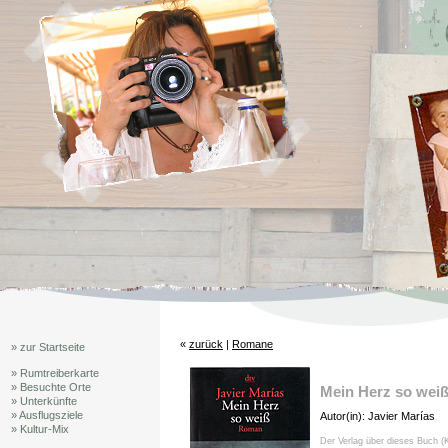
«
zurück
|
Romane
» zur Startseite
» Rumtreiberkarte
» Besuchte Orte
Mein Herz so wei
» Unterkünfte
» Ausflugsziele
Autor(in): Javier Marías
» Kultur-Mix
Der Verlag über dieses Buch (K