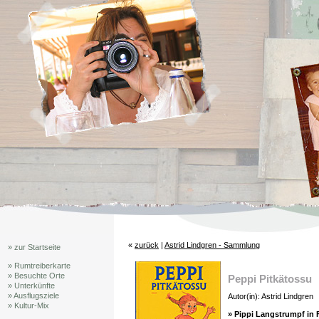
«
zurück
|
Astrid Lindgren - Sammlung
» zur Startseite
» Rumtreiberkarte
» Besuchte Orte
Peppi Pitkätossu
» Unterkünfte
» Ausflugsziele
Autor(in): Astrid Lindgren
» Kultur-Mix
» Pippi Langstrumpf in 