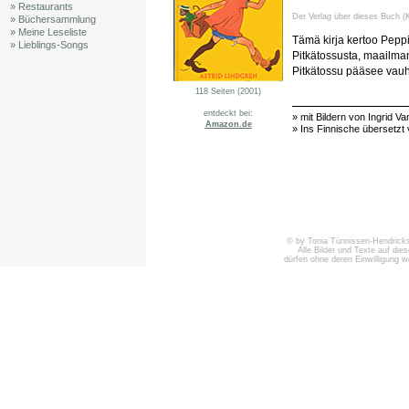
» Restaurants
Der Verlag über dieses Buch (K
» Büchersammlung
» Meine Leseliste
Tämä kirja kertoo Peppil
» Lieblings-Songs
Pitkätossusta, maailma
Pitkätossu pääsee vauht
118 Seiten (2001)
entdeckt bei:
» mit Bildern von Ingrid 
Amazon.de
» Ins Finnische übersetzt 
© by Tonia Tünnissen-Hendricks 
Alle Bilder und Texte auf die
dürfen ohne deren Einwilligung 