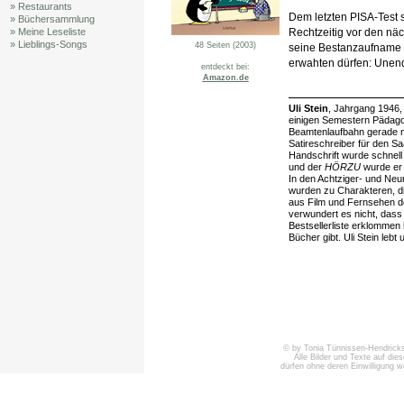
» Restaurants
Dem letzten PISA-Test 
» Büchersammlung
Rechtzeitig vor den näc
» Meine Leseliste
» Lieblings-Songs
48 Seiten (2003)
seine Bestanzaufname i
erwahten dürfen: Unend
entdeckt bei:
Amazon.de
Uli Stein
, Jahrgang 1946,
einigen Semestern Pädagog
Beamtenlaufbahn gerade no
Satireschreiber für den 
Handschrift wurde schnell
und der
HÖRZU
wurde er 
In den Achtziger- und Neu
wurden zu Charakteren, di
aus Film und Fernsehen den
verwundert es nicht, dass
Bestsellerliste erklommen 
Bücher gibt. Uli Stein leb
© by Tonia Tünnissen-Hendricks 
Alle Bilder und Texte auf die
dürfen ohne deren Einwilligung 