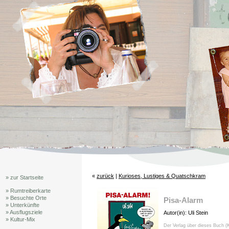
«
zurück
|
Kurioses, Lustiges & Quatschkram
» zur Startseite
» Rumtreiberkarte
» Besuchte Orte
Pisa-Alarm
» Unterkünfte
» Ausflugsziele
Autor(in): Uli Stein
» Kultur-Mix
Der Verlag über dieses Buch (K