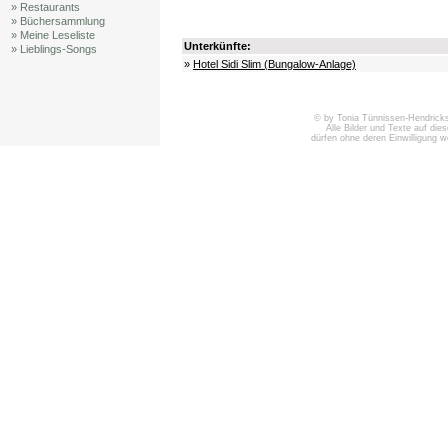
» Restaurants
» Büchersammlung
» Meine Leseliste
Unterkünfte:
» Lieblings-Songs
»
Hotel Sidi Slim (Bungalow-Anlage)
© by Tonia Tünnissen-Hendricks 
Alle Bilder und Texte auf die
dürfen ohne deren Einwilligung 