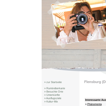
Flensburg (D
» zur Startseite
» Rumtreiberkarte
» Besuchte Orte
» Unterkünfte
» Ausflugsziele
Interessante Aus
» Kultur-Mix
»
Phänomenta