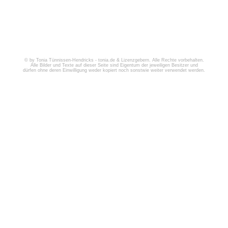
© by Tonia Tünnissen-Hendricks - tonia.de & Lizenzgebern. Alle Rechte vorbehalten.
Alle Bilder und Texte auf dieser Seite sind Eigentum der jeweiligen Besitzer und
dürfen ohne deren Einwilligung weder kopiert noch sonstwie weiter verwendet werden.