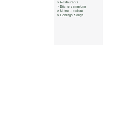
» Restaurants
» Büchersammlung
» Meine Leseliste
» Lieblings-Songs