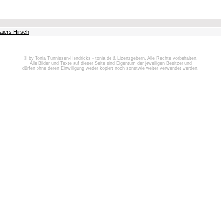
aiers Hirsch
© by Tonia Tünnissen-Hendricks - tonia.de & Lizenzgebern. Alle Rechte vorbehalten.
Alle Bilder und Texte auf dieser Seite sind Eigentum der jeweiligen Besitzer und
dürfen ohne deren Einwilligung weder kopiert noch sonstwie weiter verwendet werden.