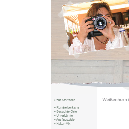
Weißenhorn 
» zur Startseite
» Rumtreiberkarte
» Besuchte Orte
» Unterkünfte
» Ausflugsziele
» Kultur-Mix