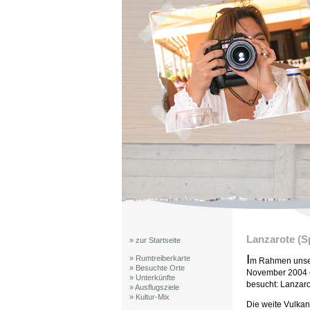
Lanzarote (S
» zur Startseite
I
» Rumtreiberkarte
m Rahmen unsere
» Besuchte Orte
November 2004 e
» Unterkünfte
besucht: Lanzaro
» Ausflugsziele
» Kultur-Mix
Die weite Vulkan