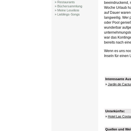
» Restaurants
beeindruckend, s
» Büchersammlung
Woche Urlaub ha
» Meine Leseliste
auf Dauer waren 
» Lieblings-Songs
langweilig. Wer 
oder Pool genieß
wunderbar aufge
unternehmungslu
war das Kontinge
bereits nach eine
Wenn es uns noch
Inseln für einen 
Interessante Aus
»
Jardin de Cactu
Unterkünfte:
»
Hotel Las Costa
Quellen und Weit