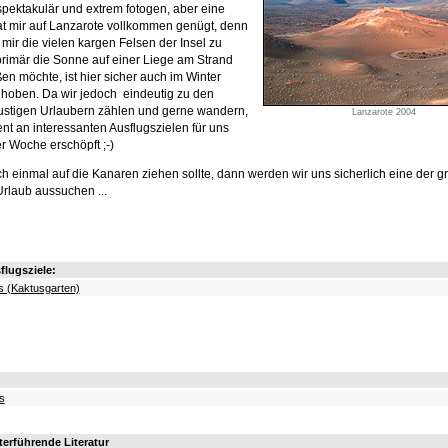
pektakulär und extrem fotogen, aber eine
t mir auf Lanzarote vollkommen genügt, denn
mir die vielen kargen Felsen der Insel zu
primär die Sonne auf einer Liege am Strand
en möchte, ist hier sicher auch im Winter
hoben. Da wir jedoch eindeutig zu den
stigen Urlaubern zählen und gerne wandern,
Lanzarote 2004
nt an interessanten Ausflugszielen für uns
r Woche erschöpft ;-)
 einmal auf die Kanaren ziehen sollte, dann werden wir uns sicherlich eine der g
Urlaub aussuchen ...
flugsziele:
s (Kaktusgarten)
s
erführende Literatur