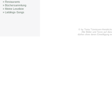
» Restaurants
» Büchersammlung
» Meine Leseliste
» Lieblings-Songs
© by Tonia Tünnissen-Hendricks 
Alle Bilder und Texte auf die
dürfen ohne deren Einwilligung 