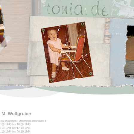
 M. Wolfgruber
weißenkirchen | Unterweißenkirchen 4
04.08.1990 bis 10.08.1990
03.10.1991 bis 12.10.1991
01.10.1994 bis 09.10.1994