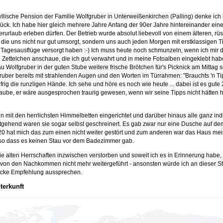
dyllische Pension der Familie Wolfgruber in Unterweißenkirchen (Palling) denke ich
ück. Ich habe hier gleich mehrere Jahre Anfang der 90er Jahre hintereinander ein
rurlaub erleben dürfen. Der Betrieb wurde absolut liebevoll von einem älteren, rüs
 die uns nicht nur gut umsorgt, sondern uns auch jeden Morgen mit erstklassigen Ti
Tagesausflüge versorgt haben :-) Ich muss heute noch schmunzeln, wenn ich mir d
Zettelchen anschaue, die ich gut verwahrt und in meine Fotoalben eingeklebt hab
 Wolfgruber in der guten Stube weitere frische Brötchen für's Picknick am Mittag se
ruber bereits mit strahlenden Augen und den Worten im Türrahmen: "Brauchts 'n T
ifrig die runzligen Hände. Ich sehe und höre es noch wie heute ... dabei ist es gute
glaube, er wäre ausgesprochen traurig gewesen, wenn wir seine Tipps nicht hätten
 mit den herrlichsten Himmelbetten eingerichtet und darüber hinaus alle ganz indi
estgehend waren sie sogar selbst geschreinert. Es gab zwar nur eine Dusche auf d
20 hat mich das zum einen nicht weiter gestört und zum anderen war das Haus meis
 so dass es keinen Stau vor dem Badezimmer gab.
die alten Herrschaften inzwischen verstorben und soweit ich es in Erinnerung habe,
von den Nachkommen nicht mehr weitergeführt - ansonsten würde ich an dieser St
dicke Empfehlung aussprechen.
terkunft