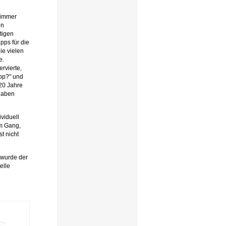
 immer
en
tigen
pps für die
ie vielen
e.
rvierte,
ipp?" und
 20 Jahre
 haben
viduell
em Gang,
t nicht
 wurde der
elle