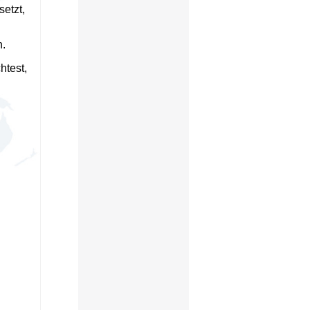
etzt,
.
htest,