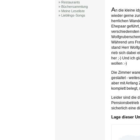
» Restaurants
» Büchersammlung
A
n die kleine i
» Meine Leseliste
wieder gerne zur
» Lieblings-Songs
herrlichen Wande
Ehepaar geführt,
verschiedensten 
Wolfgruberschen 
Während uns Frau
stand Herr Wolfg
rieb sich dabei e
her ;-) Und ich 
wollen :-)
Die Zimmer waren
gestaltet - weit
aber mit Anfang 
komplett belegt,
Leider sind die 
Pensionsbetrieb 
sicherlich eine 
Lage dieser Un