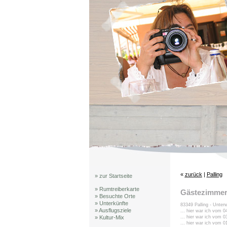
«
zurück
|
Palling
» zur Startseite
» Rumtreiberkarte
Gästezimmer
» Besuchte Orte
» Unterkünfte
83349 Palling - Unter
» Ausflugsziele
... hier war ich vom 
... hier war ich vom 
» Kultur-Mix
... hier war ich vom 