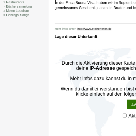
I
» Restaurants
n der Finca Buena Vista haben wir im Septembe
» Büchersammlung
gemeinsames Geschenk, das mein Bruder und ich
» Meine Leseliste
» Lieblings-Songs
mehr Infos unter:
http://www.steinerferien.de
Lage dieser Unterkunft
Durch die Aktivierung dieser Kar
deine
IP-Adresse
gespeiche
Mehr Infos dazu kannst du in 
Wenn du damit einverstanden bist
klicke einfach auf den folge
Ja!
Akt