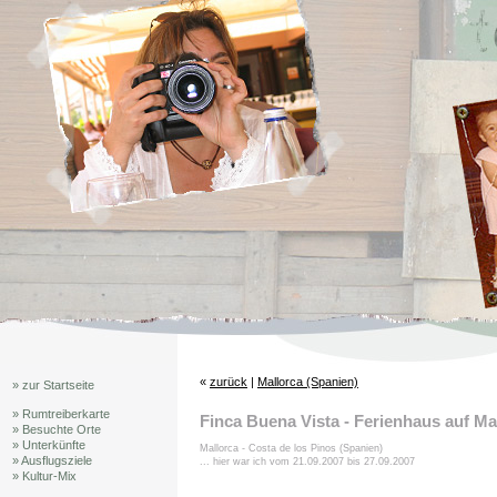
«
zurück
|
Mallorca (Spanien)
» zur Startseite
» Rumtreiberkarte
Finca Buena Vista - Ferienhaus auf Ma
» Besuchte Orte
» Unterkünfte
Mallorca - Costa de los Pinos (Spanien)
» Ausflugsziele
... hier war ich vom 21.09.2007 bis 27.09.2007
» Kultur-Mix