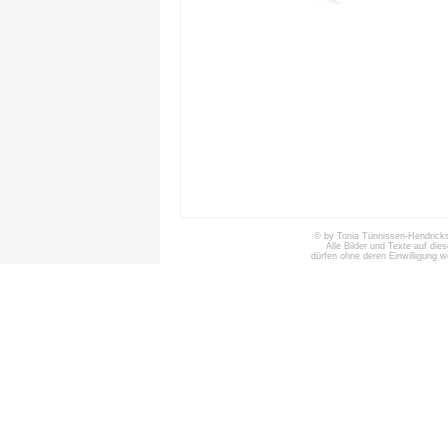
© by Tonia Tünnissen-Hendricks 
Alle Bilder und Texte auf die
dürfen ohne deren Einwilligung 