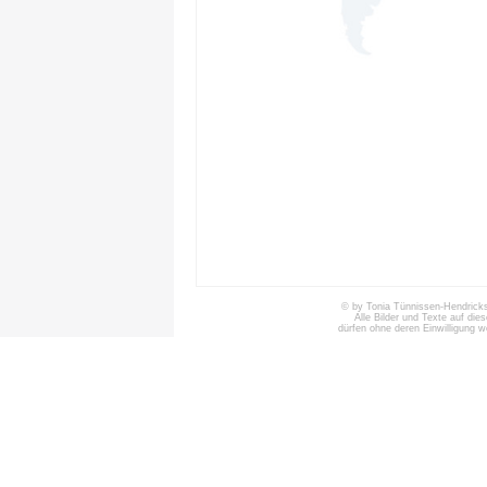
© by Tonia Tünnissen-Hendricks 
Alle Bilder und Texte auf die
dürfen ohne deren Einwilligung 