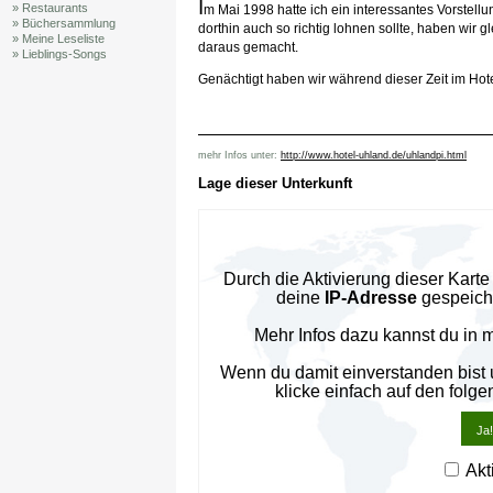
I
» Restaurants
m Mai 1998 hatte ich ein interessantes Vorstell
» Büchersammlung
dorthin auch so richtig lohnen sollte, haben wir
» Meine Leseliste
daraus gemacht.
» Lieblings-Songs
Genächtigt haben wir während dieser Zeit im Hot
mehr Infos unter:
http://www.hotel-uhland.de/uhlandpi.html
Lage dieser Unterkunft
Durch die Aktivierung dieser Kar
deine
IP-Adresse
gespeiche
Mehr Infos dazu kannst du in 
Wenn du damit einverstanden bist
klicke einfach auf den folge
Ja!
Akt