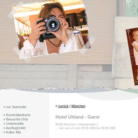
«
zurück
|
München
» zur Startseite
» Rumtreiberkarte
Hotel Uhland - Garni
» Besuchte Orte
» Unterkünfte
80336 München | Uhlandstraße 1
» Ausflugsziele
... hier war ich vom 05.05.1998 bis 08.05.1998
» Kultur-Mix