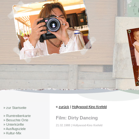
«
zurück
|
Hollywood-Kino Krefeld
» zur Startseite
» Rumtreiberkarte
Film: Dirty Dancing
» Besuchte Orte
» Unterkünfte
21.02.1988 | Hollywood-Kino Krefeld
» Ausflugsziele
» Kultur-Mix