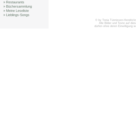
» Restaurants
» Büchersammlung
» Meine Leseliste
» Lieblings-Songs
© by Tonia Tünnissen-Hendricks 
Alle Bilder und Texte auf die
dürfen ohne deren Einwilligung 