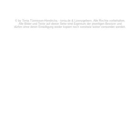
© by Tonia Tünnissen-Hendricks - tonia.de & Lizenzgebern. Alle Rechte vorbehalten.
Alle Bilder und Texte auf dieser Seite sind Eigentum der jeweiligen Besitzer und
dürfen ohne deren Einwilligung weder kopiert noch sonstwie weiter verwendet werden.