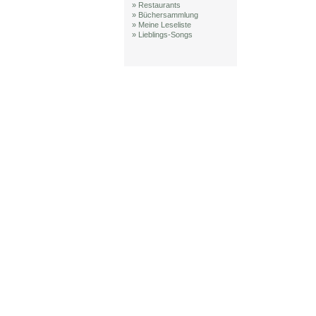
» Restaurants
» Büchersammlung
» Meine Leseliste
» Lieblings-Songs