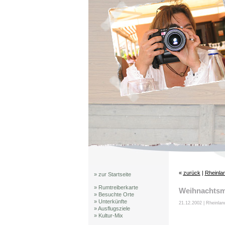
«
zurück
|
Rheinlan
» zur Startseite
» Rumtreiberkarte
Weihnachtsmä
» Besuchte Orte
» Unterkünfte
21.12.2002 | Rheinland
» Ausflugsziele
» Kultur-Mix