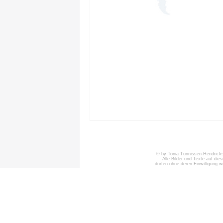
© by Tonia Tünnissen-Hendricks 
Alle Bilder und Texte auf die
dürfen ohne deren Einwilligung 