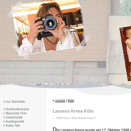
«
zurück
|
Köln
» zur Startseite
» Rumtreiberkarte
Lanxess Arena Köln
» Besuchte Orte
» Unterkünfte
... 50679 Köln, Willy-Brandt-Platz 3
» Ausflugsziele
» Kultur-Mix
D
ie Lanxess Arena wurde am 17. Oktober 1998