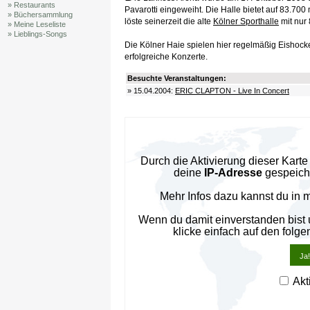
» Restaurants
Pavarotti eingeweiht. Die Halle bietet auf 83.700
» Büchersammlung
löste seinerzeit die alte
Kölner Sporthalle
mit nur 
» Meine Leseliste
» Lieblings-Songs
Die Kölner Haie spielen hier regelmäßig Eishock
erfolgreiche Konzerte.
Besuchte Veranstaltungen:
» 15.04.2004:
ERIC CLAPTON - Live In Concert
Durch die Aktivierung dieser Kar
deine
IP-Adresse
gespeiche
Mehr Infos dazu kannst du in 
Wenn du damit einverstanden bist
klicke einfach auf den folge
Ja!
Akt