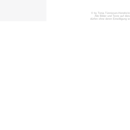
© by Tonia Tünnissen-Hendricks 
Alle Bilder und Texte auf die
dürfen ohne deren Einwilligung 