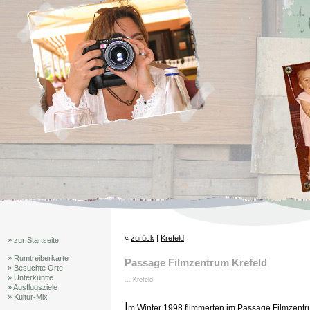
«
zurück
|
Krefeld
» zur Startseite
» Rumtreiberkarte
Passage Filmzentrum Krefeld
» Besuchte Orte
» Unterkünfte
... Krefeld
» Ausflugsziele
» Kultur-Mix
I
m Winter 1998 flimmerten im Passage Filmzentrum