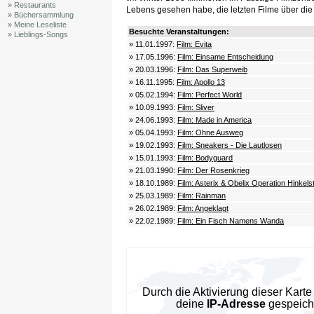
» Restaurants
Lebens gesehen habe, die letzten Filme über die 
» Büchersammlung
» Meine Leseliste
Besuchte Veranstaltungen:
» Lieblings-Songs
» 11.01.1997:
Film: Evita
» 17.05.1996:
Film: Einsame Entscheidung
» 20.03.1996:
Film: Das Superweib
» 16.11.1995:
Film: Apollo 13
» 05.02.1994:
Film: Perfect World
» 10.09.1993:
Film: Sliver
» 24.06.1993:
Film: Made in America
» 05.04.1993:
Film: Ohne Ausweg
» 19.02.1993:
Film: Sneakers - Die Lautlosen
» 15.01.1993:
Film: Bodyguard
» 21.03.1990:
Film: Der Rosenkrieg
» 18.10.1989:
Film: Asterix & Obelix Operation Hinkels
» 25.03.1989:
Film: Rainman
» 26.02.1989:
Film: Angeklagt
» 22.02.1989:
Film: Ein Fisch Namens Wanda
Durch die Aktivierung dieser Kar
deine
IP-Adresse
gespeiche