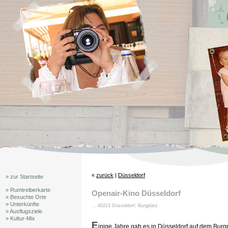
«
zurück
|
Düsseldorf
» zur Startseite
» Rumtreiberkarte
Openair-Kino Düsseldorf
» Besuchte Orte
» Unterkünfte
... 40213 Düsseldorf, Burgplatz
» Ausflugsziele
» Kultur-Mix
E
inige Jahre gab es in Düsseldorf auf dem Bur