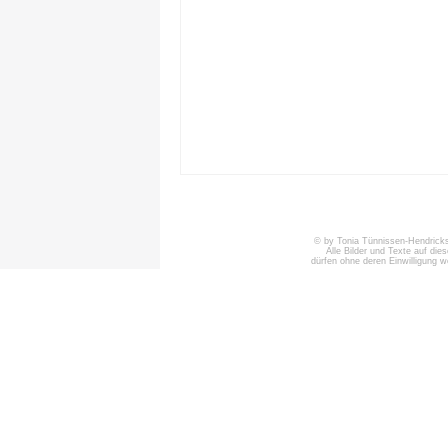
© by Tonia Tünnissen-Hendricks 
Alle Bilder und Texte auf die
dürfen ohne deren Einwilligung 