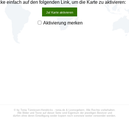
cke einfach auf den folgenden Link, um die Karte zu aktivieren:
Ja! Karte aktivieren
Aktivierung merken
© by Tonia Tünnissen-Hendricks - tonia.de & Lizenzgebern. Alle Rechte vorbehalten.
Alle Bilder und Texte auf dieser Seite sind Eigentum der jeweiligen Besitzer und
dürfen ohne deren Einwilligung weder kopiert noch sonstwie weiter verwendet werden.