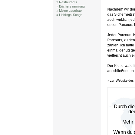
» Restaurants
» Büchersammlung
Nachdem wir dort
» Meine Leseliste
das Sicherheitss
» Lieblings-Songs
auch wirklich je
ersten Parcours lo
Jeder Parcours i
Parcours, zu den
zählen. Ich hatt
einmal genug gef
vielleicht auch e
Der Kletterwald l
anschließenden 
»
zur Website des 
Durch die
de
Mehr 
Wenn du d