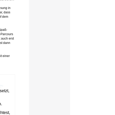
isung in
ar, dass
uf dem
Spaß-
-Parcours
 auch erst
ist dann
t einer
etzt,
.
htest,