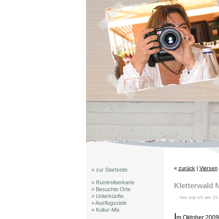
«
zurück
|
Viersen
» zur Startseite
» Rumtreiberkarte
Kletterwald 
» Besuchte Orte
» Unterkünfte
... hier war ich am 2
» Ausflugsziele
» Kultur-Mix
I
m Oktober 2009 