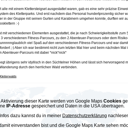
 alle mit einem Klettersteigset ausgestattet waren, gab es eine sehr präzise Einwe
ystem des Kletterparks. Und erst nachdem das Personal hundertprozentig sicher w
der in der Gruppe mit seinen Gurten und Karabinern umgehen konnte, durften wir a
sklettern :-)
st mit verschiedenen Elementen ausgestattet, die je nach Schwierigkeitsstufe zum 
 3 verschiedenen Fitness-Parcours, zu den 2 Abenteuer-Parcours oder dem Risiko
e unnnnnglaublich viel Spaß auf den verschiedenen Fitness-Parcours und war damit
ordert ;-) Aber ich war bestimmt nicht zum letzten Mal hier und beim nächsten Mal 
in Abenteuer-Parcours mit dabei *nick*nick*
iegt übrigens sehr idyllisch in den Süchtelner Höhen und lässt sich hervorragend mi
Wanderung durch den herrlichen Wald verbinden.
Kletterwalds
 Aktivierung dieser Karte werden von Google Maps
Cookies
ges
ine
IP-Adresse
gespeichert und Daten in die USA übertragen.
Infos dazu kannst du in meiner
Datenschutzerklärung
nachlesen
amit einverstanden bist und die Google Maps Karte sehen möc