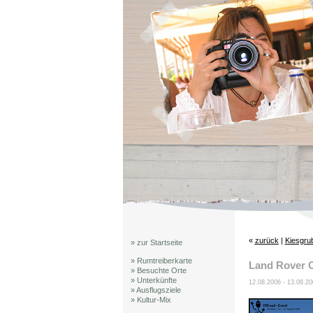
«
zurück
|
Kiesgru
» zur Startseite
» Rumtreiberkarte
Land Rover O
» Besuchte Orte
» Unterkünfte
12.08.2006 - 13.08.20
» Ausflugsziele
» Kultur-Mix