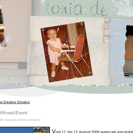
be Erkelenz Erkelenz
ffroad-Event
06 | Kiesgrube Erkelenz Erkelenz
V
om 12. bis 13. August 2006 waren wir vom
Auto