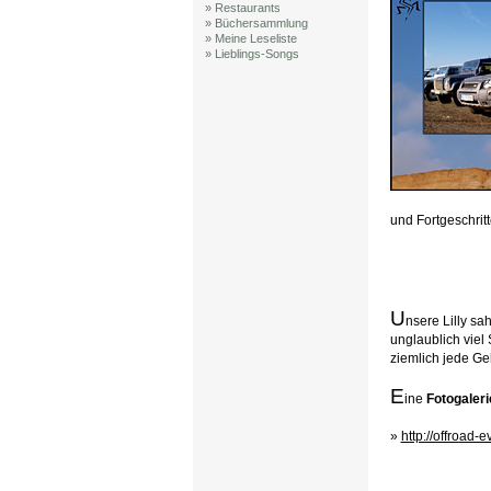
» Restaurants
» Büchersammlung
» Meine Leseliste
» Lieblings-Songs
und Fortgeschrit
U
nsere Lilly sa
unglaublich viel
ziemlich jede Gel
E
ine
Fotogaleri
»
http://offroad-