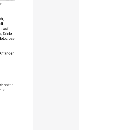
r
ch,
it
s auf
, führte
Motocross-
Anfänger
ir hatten
r so