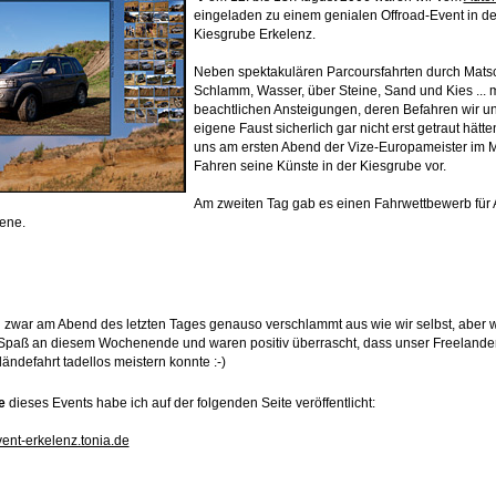
eingeladen zu einem genialen Offroad-Event in de
Kiesgrube Erkelenz.
Neben spektakulären Parcoursfahrten durch Mats
Schlamm, Wasser, über Steine, Sand und Kies ... m
beachtlichen Ansteigungen, deren Befahren wir un
eigene Faust sicherlich gar nicht erst getraut hätten
uns am ersten Abend der Vize-Europameister im 
Fahren seine Künste in der Kiesgrube vor.
Am zweiten Tag gab es einen Fahrwettbewerb für 
tene.
h zwar am Abend des letzten Tages genauso verschlammt aus wie wir selbst, aber w
 Spaß an diesem Wochenende und waren positiv überrascht, dass unser Freelande
ändefahrt tadellos meistern konnte :-)
e
dieses Events habe ich auf der folgenden Seite veröffentlicht:
event-erkelenz.tonia.de