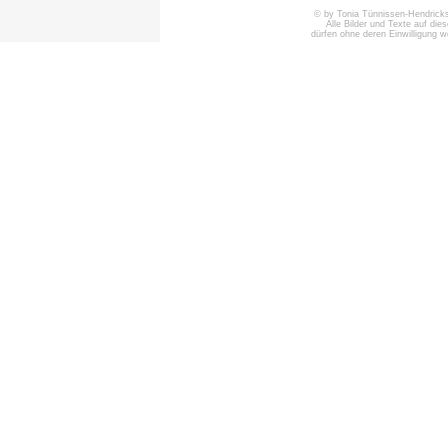
© by Tonia Tünnissen-Hendricks 
Alle Bilder und Texte auf die
dürfen ohne deren Einwilligung 