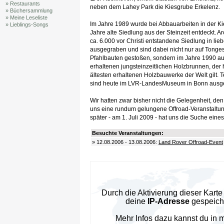
» Restaurants
neben dem Lahey Park die Kiesgrube Erkelenz.
» Büchersammlung
» Meine Leseliste
Im Jahre 1989 wurde bei Abbauarbeiten in der K
» Lieblings-Songs
Jahre alte Siedlung aus der Steinzeit entdeckt. 
ca. 6.000 vor Christi entstandene Siedlung in lieb
ausgegraben und sind dabei nicht nur auf Tonges
Pfahlbauten gestoßen, sondern im Jahre 1990 au
erhaltenen jungsteinzeitlichen Holzbrunnen, der 
ältesten erhaltenen Holzbauwerke der Welt gilt. 
sind heute im LVR-LandesMuseum in Bonn ausges
Wir hatten zwar bisher nicht die Gelegenheit, d
uns eine rundum gelungene Offroad-Veranstaltung
später - am 1. Juli 2009 - hat uns die Suche eines
Besuchte Veranstaltungen:
» 12.08.2006 - 13.08.2006:
Land Rover Offroad-Event
Durch die Aktivierung dieser Kar
deine
IP-Adresse
gespeiche
Mehr Infos dazu kannst du in 