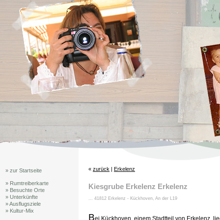
«
zurück
|
Erkelenz
» zur Startseite
» Rumtreiberkarte
Kiesgrube Erkelenz Erkelenz
» Besuchte Orte
» Unterkünfte
... 41812 Erkelenz - Kückhoven, An der L19
» Ausflugsziele
» Kultur-Mix
B
ei Kückhoven, einem Stadtteil von Erkelenz, lie